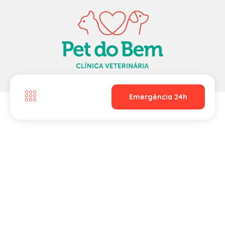
Emergência 24h
Câncer em Pets: O
Diagnóstico Não é
o Fim, é o Início de