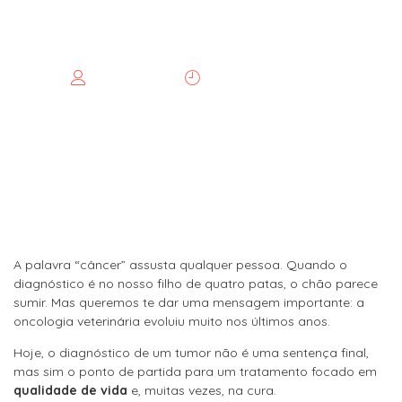
uma Nova Jornada
janeiro 20, 2026
albertowm
A palavra “câncer” assusta qualquer pessoa. Quando o
diagnóstico é no nosso filho de quatro patas, o chão parece
sumir. Mas queremos te dar uma mensagem importante: a
oncologia veterinária evoluiu muito nos últimos anos.
Hoje, o diagnóstico de um tumor não é uma sentença final,
mas sim o ponto de partida para um tratamento focado em
qualidade de vida
e, muitas vezes, na cura.